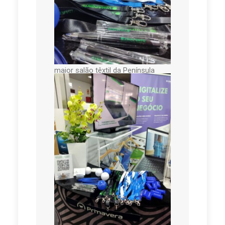
Nos passados dias 7 e 8 de
outubro, a Vimaponto esteve de
regresso ao Edifício da Alfândega
do Porto para mais uma
participação no Modtissimo, o
maior salão têxtil da Península
Ibérica.
Obrigado a todos os que nos
visitaram, aos nossos já clientes, e
aos futuros contactos que
certamente verão o seu negócio
crescer com as nossas Soluções
Tecnológicas Especializadas para
este setor.