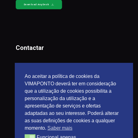
Download AnyDesk
Contactar
geral@vimaponto.pt
suporte@vimaponto.pt
Ao aceitar a política de cookies da
dep.comercial@vimaponto.pt
VIMAPONTO deverá ter em consideração
dep.contabilidade@vimaponto.pt
que a utilização de cookies possibilita a
personalização da utilização e a
253 424 570
(Chamada para a rede fixa nacional)
apresentação de serviços e ofertas
adaptadas ao seu interesse. Poderá alterar
as suas definições de cookies a qualquer
momento.
Saber mais
Funcional apenas