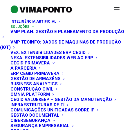
INTELIGÊNCIA ARTIFICIAL
SOLUÇÕES
VMP PLAN: GESTÃO E PLANEAMENTO DA PRODUÇÃO
VMP TECINFO: DADOS DE MÁQUINAS DE PRODUÇÃO
(IOT)
VEX: EXTENSIBILIDADES ERP CEGID
NEXA: EXTENSIBILIDADES WEB AO ERP
CEGID PRIMAVERA
A PARCERIA
ERP CEGID PRIMAVERA
GESTÃO DE ARMAZÉNS
BUSINESS ANALYTICS
CONSTRUÇÃO CIVIL
SOFTWARE DE MOBILIDADE
OMNIA PLATFORM
CEGID VALUEKEEP – GESTÃO DA MANUTENÇÃO
INFRAESTRUTURAS DE TI
FERRAMENTAS QUE O AJUDAM A GERIR
COMUNICAÇÕES UNIFICADAS SOBRE IP
E DECIDIR DE FORMA RÁPIDA E EFICAZ
GESTÃO DOCUMENTAL
CIBERSEGURANÇA
SEGURANÇA EMPRESARIAL