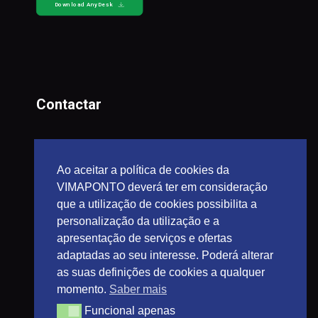
Download AnyDesk
Contactar
geral@vimaponto.pt
suporte@vimaponto.pt
Ao aceitar a política de cookies da
dep.comercial@vimaponto.pt
VIMAPONTO deverá ter em consideração
dep.contabilidade@vimaponto.pt
que a utilização de cookies possibilita a
personalização da utilização e a
253 424 570
(Chamada para a rede fixa nacional)
apresentação de serviços e ofertas
adaptadas ao seu interesse. Poderá alterar
as suas definições de cookies a qualquer
momento.
Saber mais
Funcional apenas
Funcional apenas