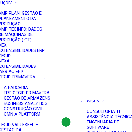
LUÇÕES
VMP PLAN: GESTÃO E
PLANEAMENTO DA
PRODUÇÃO
VMP TECINFO: DADOS
DE MÁQUINAS DE
PRODUÇÃO (IOT)
VEX:
EXTENSIBILIDADES ERP
CEGID
NEXA:
EXTENSIBILIDADES
WEB AO ERP
CEGID PRIMAVERA
A PARCERIA
ERP CEGID PRIMAVERA
GESTÃO DE ARMAZÉNS
SERVIÇOS
BUSINESS ANALYTICS
CONSTRUÇÃO CIVIL
CONSULTORIA TI
OMNIA PLATFORM
ASSISTÊNCIA TÉCNIC
ENGENHARIA DE
CEGID VALUEKEEP –
SOFTWARE
GESTÃO DA